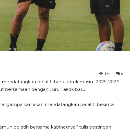
174
0
am mendatangkan pelatih baru untuk musim 2025-2026
ikut bersamaan dengan Juru Taktik baru.
 menyampaikan akan mendatangkan pelatih beserta
un pelatih bersama kabinetnya,” tulis postingan