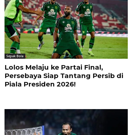
Sepak Bola
Lolos Melaju ke Partai Final,
Persebaya Siap Tantang Persib di
Piala Presiden 2026!