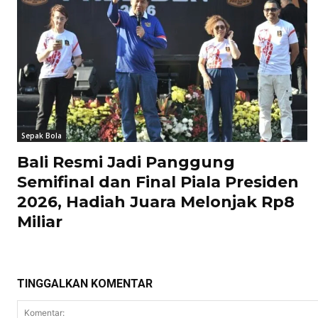
Sepak Bola
Bali Resmi Jadi Panggung
Semifinal dan Final Piala Presiden
2026, Hadiah Juara Melonjak Rp8
Miliar
TINGGALKAN KOMENTAR