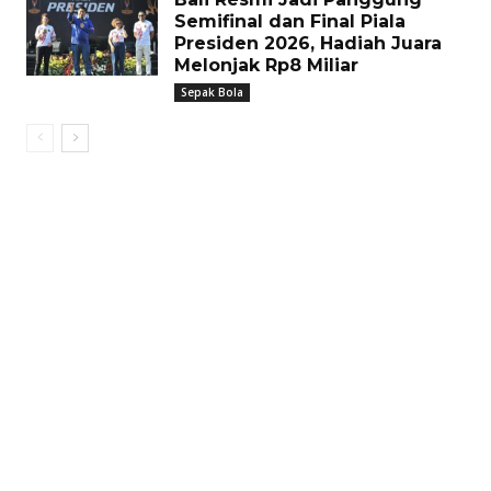
Semifinal dan Final Piala
Presiden 2026, Hadiah Juara
Melonjak Rp8 Miliar
Sepak Bola