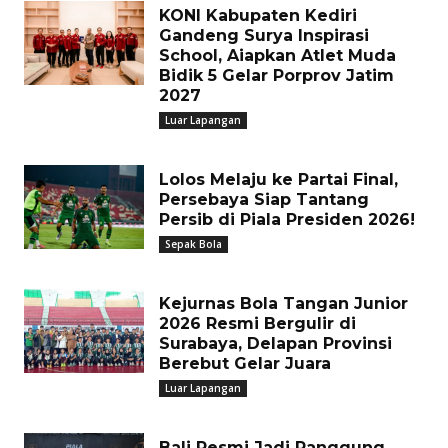
KONI Kabupaten Kediri
Gandeng Surya Inspirasi
School, Aiapkan Atlet Muda
Bidik 5 Gelar Porprov Jatim
2027
Luar Lapangan
Lolos Melaju ke Partai Final,
Persebaya Siap Tantang
Persib di Piala Presiden 2026!
Sepak Bola
Kejurnas Bola Tangan Junior
2026 Resmi Bergulir di
Surabaya, Delapan Provinsi
Berebut Gelar Juara
Luar Lapangan
Bali Resmi Jadi Panggung