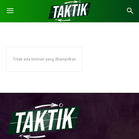
GALERI FOTO
Basket
Bulu Tangkis
Business
Candidates
Events
Beranda
Galeri Foto
Tidak ada kiriman yang ditampilkan