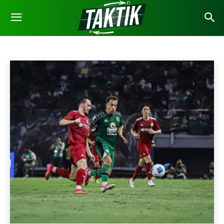
BOLA NASIONAL
Bola Internasional
Bola Nasional
Liga Indonesia
Beranda
Sepak Bola
Bola Nasional