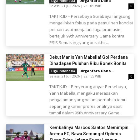
Dirgantara Dana
-
Liga Indonesia
Selasa, 21 Juli 2026 | 23 : 05 WIB
0
TAKTIK.ID – Persebaya Surabaya langsung
mengalihkan fokus pada pemulihan kondisi
pemain usai menjalani laga pramusim
bertajuk 99th Anniversary Game kontra
PSIS Semarang yang berakhir...
Debut Manis Yan Mabella! Gol Perdana
Dihadapan Puluhan Ribu Bonek Bonita
Dirgantara Dana
-
Liga Indonesia
Selasa, 21 Juli 2026 | 22 : 55 WIB
0
TAKTIK.ID – Penyerang anyar Persebaya,
Yann Mabella, mengaku merasakan
pengalaman yang belum pernah ia temui
sepanjang karier profesionalnya saat
tampil dalam 99th Anniversary Game...
Kembalinya Marcos Santos Memimpin
Arema FC, Bawa Semangat Optimis