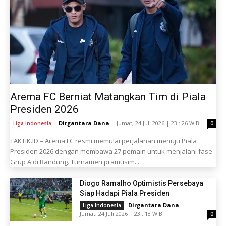
Arema FC Berniat Matangkan Tim di Piala
Presiden 2026
Dirgantara Dana
-
Jumat, 24 Juli 2026 | 23 : 26 WIB
Liga Indonesia
0
TAKTIK.ID – Arema FC resmi memulai perjalanan menuju Piala
Presiden 2026 dengan membawa 27 pemain untuk menjalani fase
Grup A di Bandung. Turnamen pramusim...
Diogo Ramalho Optimistis Persebaya
Siap Hadapi Piala Presiden
Dirgantara Dana
-
Liga Indonesia
Jumat, 24 Juli 2026 | 23 : 18 WIB
0