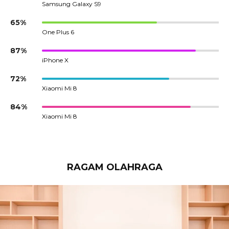
Samsung Galaxy S9
65%
One Plus 6
87%
iPhone X
72%
Xiaomi Mi 8
84%
Xiaomi Mi 8
RAGAM OLAHRAGA