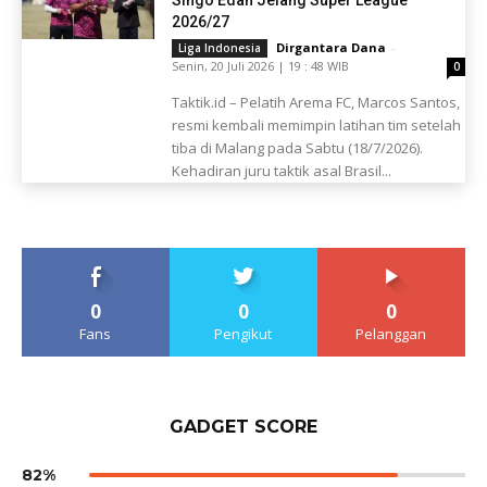
Singo Edan Jelang Super League
2026/27
Dirgantara Dana
-
Liga Indonesia
Senin, 20 Juli 2026 | 19 : 48 WIB
0
Taktik.id – Pelatih Arema FC, Marcos Santos,
resmi kembali memimpin latihan tim setelah
tiba di Malang pada Sabtu (18/7/2026).
Kehadiran juru taktik asal Brasil...
0
0
0
Fans
Pengikut
Pelanggan
GADGET SCORE
82%