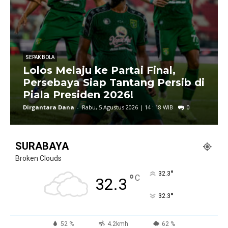
SEPAK BOLA
Lolos Melaju ke Partai Final,
Persebaya Siap Tantang Persib di
Piala Presiden 2026!
Dirgantara Dana
-
Rabu, 5 Agustus 2026 | 14 : 18 WIB
0
SURABAYA
Broken Clouds
°
32.3
°
C
32.3
°
32.3
52 %
4.2kmh
62 %