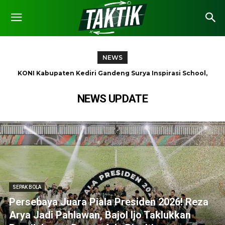
NEWS
Lolos Melaju ke Partai Final, Persebaya Siap Tantang Persib
di Piala Presiden 2026!
NEWS UPDATE
SEPAK BOLA
Persebaya Juara Piala Presiden 2026! Reza
Arya Jadi Pahlawan, Bajol Ijo Taklukkan