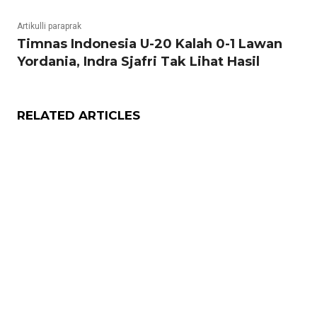
Artikulli paraprak
Timnas Indonesia U-20 Kalah 0-1 Lawan
Yordania, Indra Sjafri Tak Lihat Hasil
RELATED ARTICLES