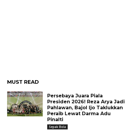
MUST READ
Persebaya Juara Piala
Presiden 2026! Reza Arya Jadi
Pahlawan, Bajol Ijo Taklukkan
Peraib Lewat Darma Adu
Pinalti
Sepak Bola