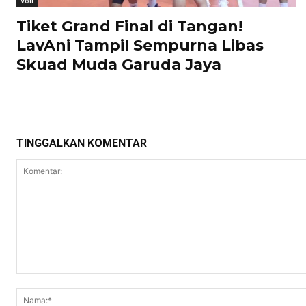
Voli
Tiket Grand Final di Tangan!
LavAni Tampil Sempurna Libas
Skuad Muda Garuda Jaya
TINGGALKAN KOMENTAR
Komentar: