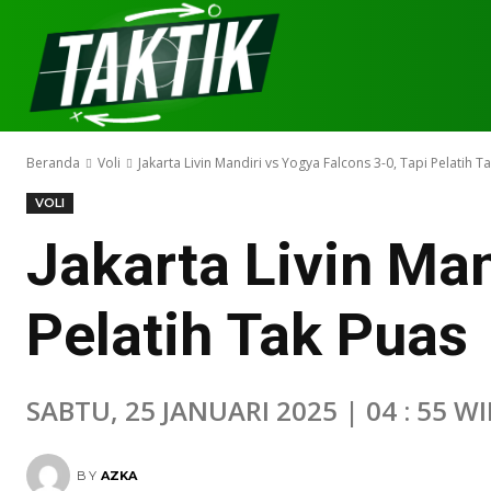
HOME
SEPAK BO
Beranda
Voli
Jakarta Livin Mandiri vs Yogya Falcons 3-0, Tapi Pelatih T
VOLI
Jakarta Livin Man
Pelatih Tak Puas
SABTU, 25 JANUARI 2025 | 04 : 55 WI
BY
AZKA