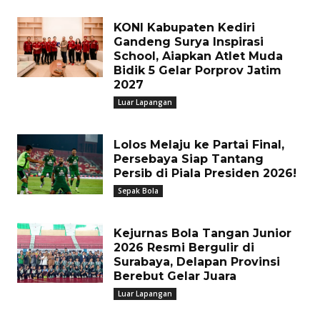
KONI Kabupaten Kediri
Gandeng Surya Inspirasi
School, Aiapkan Atlet Muda
Bidik 5 Gelar Porprov Jatim
2027
Luar Lapangan
Lolos Melaju ke Partai Final,
Persebaya Siap Tantang
Persib di Piala Presiden 2026!
Sepak Bola
Kejurnas Bola Tangan Junior
2026 Resmi Bergulir di
Surabaya, Delapan Provinsi
Berebut Gelar Juara
Luar Lapangan