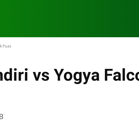
LA
RAGAM OLAHRAGA
SPORTAINMENT
GALE
ak Puas
diri vs Yogya Falc
B