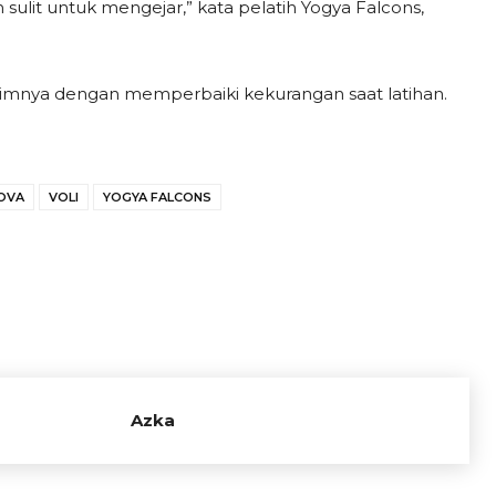
n sulit untuk mengejar,” kata pelatih Yogya Falcons,
as timnya dengan memperbaiki kekurangan saat latihan.
OVA
VOLI
YOGYA FALCONS
Azka