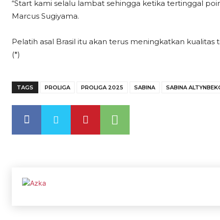
“Start kami selalu lambat sehingga ketika tertinggal poi
Marcus Sugiyama.
Pelatih asal Brasil itu akan terus meningkatkan kualit
(*)
TAGS
PROLIGA
PROLIGA 2025
SABINA
SABINA ALTYNBEK