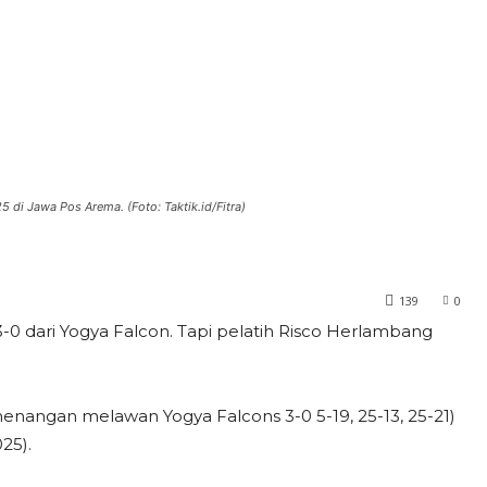
 di Jawa Pos Arema. (Foto: Taktik.id/Fitra)
139
0
3-0 dari Yogya Falcon. Tapi pelatih Risco Herlambang
enangan melawan Yogya Falcons 3-0 5-19, 25-13, 25-21)
25).