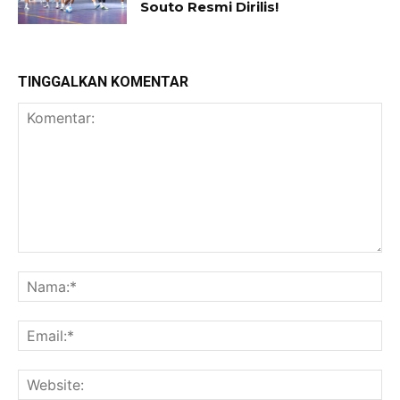
Souto Resmi Dirilis!
TINGGALKAN KOMENTAR
Komentar:
Na
Ema
Web