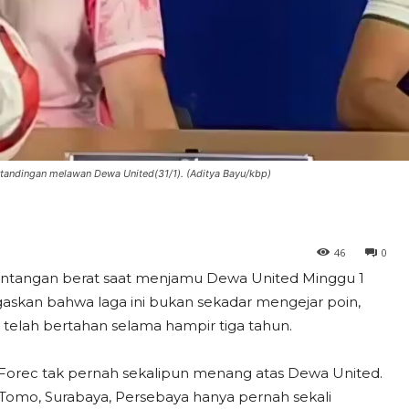
pertandingan melawan Dewa United(31/1). (Aditya Bayu/kbp)
46
0
antangan berat saat menjamu Dewa United Minggu 1
gaskan bahwa laga ini bukan sekadar mengejar poin,
telah bertahan selama hampir tiga tahun.
 Forec tak pernah sekalipun menang atas Dewa United.
 Tomo, Surabaya, Persebaya hanya pernah sekali