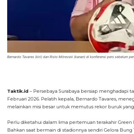
Bernardo Tavares (kiri) dan Risto Mitrevski (kanan) di konferensi pers sebelum 
Taktik.id
– Persebaya Surabaya bersiap menghadapi t
Februari 2026. Pelatih kepala, Bernardo Tavares, mene
melainkan misi besar untuk memutus rekor buruk yang 
Perlu diketahui dalam lima pertemuan terakahir Green
Bahkan saat bermain di stadionnya sendiri Gelora Bung