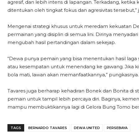
agresif, dan lebih intens di lapangan. Terkadang, ketika 
ditentukan oleh tingkat fokus dan agresivitas tersebut,” je
Mengenai strategi khusus untuk meredam kekuatan De
permainan yang disiplin di semua lini. Dirinya menyadar
mengubah hasil pertandingan dalam sekejap.
“Dewa punya pemain yang bisa menentukan hasil laga s
atau kesempatan untuk menendang ke gawang. Jika kit
bola mati, lawan akan memanfaatkannya,” pungkasnya.
Tavares juga berharap kehadiran Bonek dan Bonita di s
pemain untuk tampil lebih percaya diri. Baginya, kem
mampu membuktikannya lagi di Gelora Bung Tomo be
TAGS
BERNARDO TAVARES
DEWA UNITED
PERSEBAYA