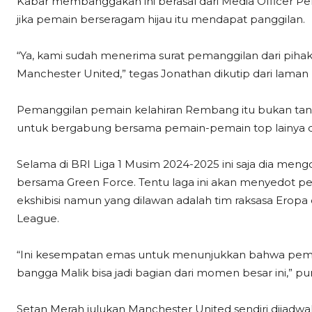
Kabar membanggakan ini berasal dari Media Officer 
jika pemain berseragam hijau itu mendapat panggilan.
“Ya, kami sudah menerima surat pemanggilan dari piha
Manchester United,” tegas Jonathan dikutip dari laman 
Pemanggilan pemain kelahiran Rembang itu bukan tanpa a
untuk bergabung bersama pemain-pemain top lainya di
Selama di BRI Liga 1 Musim 2024-2025 ini saja dia mengo
bersama Green Force. Tentu laga ini akan menyedot p
ekshibisi namun yang dilawan adalah tim raksasa Erop
League.
“Ini kesempatan emas untuk menunjukkan bahwa pemai
bangga Malik bisa jadi bagian dari momen besar ini,” p
Setan Merah julukan Manchester United sendiri dijadwa