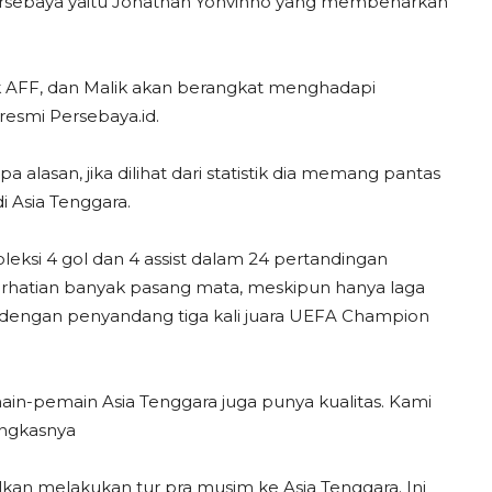
Persebaya yaitu Jonathan Yohvinno yang membenarkan
k AFF, dan Malik akan berangkat menghadapi
resmi Persebaya.id.
lasan, jika dilihat dari statistik dia memang pantas
 Asia Tenggara.
leksi 4 gol dan 4 assist dalam 24 pertandingan
erhatian banyak pasang mata, meskipun hanya laga
a dengan penyandang tiga kali juara UEFA Champion
n-pemain Asia Tenggara juga punya kualitas. Kami
ungkasnya
lkan melakukan tur pra musim ke Asia Tenggara. Ini