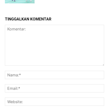
TINGGALKAN KOMENTAR
Komentar:
Na
Ema
Web