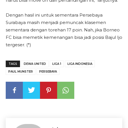
harus bisa move on dari pertandingan ini,” lanjutnya.
Dengan hasil ini untuk sementara Persebaya
Surabaya masih menjadi pemuncak klasemen
sementara dengan torehan 17 poin. Nah, jika Borneo
FC bisa memetik kemenangan bisa jadi posisi Bajul Ijo
tergeser. (*)
TAGS
DEWA UNITED
LIGA 1
LIGA INDONESIA
PAUL MUNSTER
PERSEBAYA