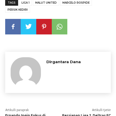
TAGS
LIGA 1
MALUT UNITED
MARCELO ROSPIDE
PERSIK KEDIRI
Dirgantara Dana
Artikulli paraprak
Artikulli tjetër
Ernando Ingin Fokus di
Persiapan Liga 2, Deltras FC