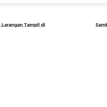
 Larangan Tampil di
Samb