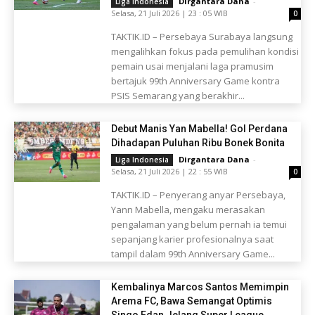
Dirgantara Dana
-
Liga Indonesia
Selasa, 21 Juli 2026 | 23 : 05 WIB
0
TAKTIK.ID – Persebaya Surabaya langsung
mengalihkan fokus pada pemulihan kondisi
pemain usai menjalani laga pramusim
bertajuk 99th Anniversary Game kontra
PSIS Semarang yang berakhir...
Debut Manis Yan Mabella! Gol Perdana
Dihadapan Puluhan Ribu Bonek Bonita
Dirgantara Dana
-
Liga Indonesia
Selasa, 21 Juli 2026 | 22 : 55 WIB
0
TAKTIK.ID – Penyerang anyar Persebaya,
Yann Mabella, mengaku merasakan
pengalaman yang belum pernah ia temui
sepanjang karier profesionalnya saat
tampil dalam 99th Anniversary Game...
Kembalinya Marcos Santos Memimpin
Arema FC, Bawa Semangat Optimis