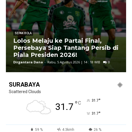
SEPAK BOLA
Lolos Melaju ke Partai Final,
Persebaya Siap Tantang Persib di
Piala Presiden 2026!
Dirgantara Dana
-
Rabu, 5 Agustus 2026 | 14 : 18 WIB
0
SURABAYA
Scattered Clouds
°
31.7
°
C
31.7
°
31.7
59 %
4.3kmh
26 %