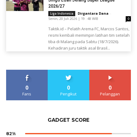
Singo Edan Jelang Super League
2026/27
Dirgantara Dana
-
Liga Indonesia
Senin, 20 Juli 2026 | 19 : 48 WIB
0
Taktik.id – Pelatih Arema FC, Marcos Santos,
resmi kembali memimpin latihan tim setelah
tiba di Malang pada Sabtu (18/7/2026).
Kehadiran juru taktik asal Brasil...
0
0
0
Fans
Pengikut
Pelanggan
GADGET SCORE
82%