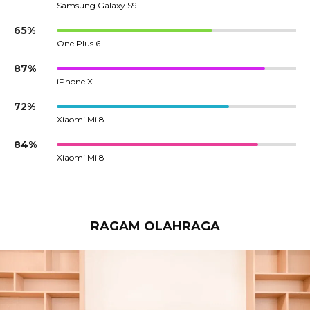
Samsung Galaxy S9
65%
One Plus 6
87%
iPhone X
72%
Xiaomi Mi 8
84%
Xiaomi Mi 8
RAGAM OLAHRAGA