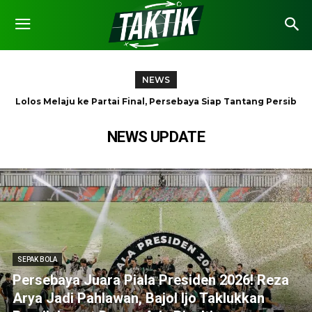
NEWS
Lolos Melaju ke Partai Final, Persebaya Siap Tantang Persib
Kejurnas Bola Tangan Junior 2026 Resmi Bergulir di
Surabaya, Delapan Provinsi Berebut Gelar Juara
di Piala Presiden 2026!
NEWS UPDATE
SEPAK BOLA
Persebaya Juara Piala Presiden 2026! Reza
Arya Jadi Pahlawan, Bajol Ijo Taklukkan