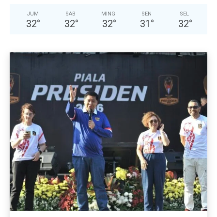
JUM
SAB
MING
SEN
SEL
32
°
32
°
32
°
31
°
32
°