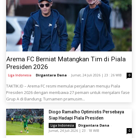
Arema FC Berniat Matangkan Tim di Piala
Presiden 2026
Dirgantara Dana
-
Jumat, 24 Juli 2026 | 23 : 26 WIB
Liga Indonesia
0
TAKTIK.ID – Arema FC resmi memulai perjalanan menuju Piala
Presiden 2026 dengan membawa 27 pemain untuk menjalani fase
Grup A di Bandung. Turnamen pramusim...
Diogo Ramalho Optimistis Persebaya
Siap Hadapi Piala Presiden
Dirgantara Dana
-
Liga Indonesia
Jumat, 24 Juli 2026 | 23 : 18 WIB
0