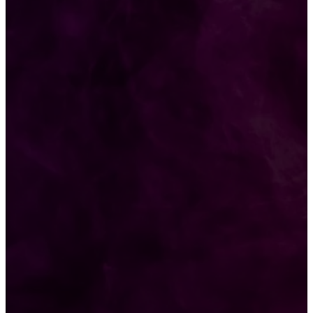
Jadi Pahlawan, Bajol Ijo Taklukkan Peraib Lewat
Darma Adu Pinalti
KONI Kabupaten Kediri Gandeng Surya Inspirasi
School, Aiapkan Atlet Muda Bidik 5 Gelar
Porprov Jatim 2027
Lolos Melaju ke Partai Final, Persebaya Siap
Tantang Persib di Piala Presiden 2026!
POPULAR CATEGORIES
Sepak Bola
525
Liga Indonesia
476