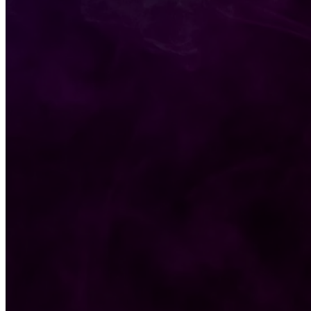
JL. JOLOTUNDO BARU NO.15 SURABAYA
LATEST ARTICLES
Persebaya Juara Piala Presiden 2026! Reza Arya J
KONI Kabupaten Kediri Gandeng Surya Inspirasi S
Lolos Melaju ke Partai Final, Persebaya Siap Tant
POPULAR CATEGORIES
Sepak Bola
525
Liga Indonesia
476