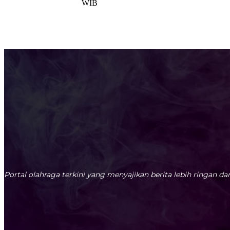
WIB
Portal olahraga terkini yang menyajikan berita lebih ringan dan 
0080-655-238-69
READKSITAKTIK@GMAIL.COM