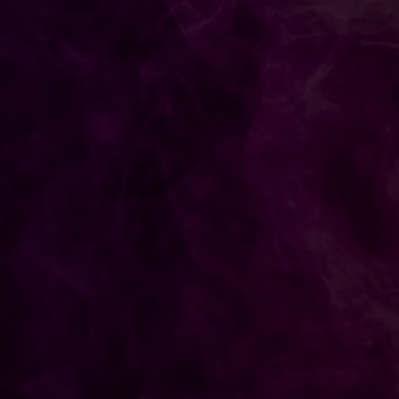
adi Pahlawan, Bajol Ijo Taklukkan Peraib Lewat Dar
chool, Aiapkan Atlet Muda Bidik 5 Gelar Porprov Ja
ang Persib di Piala Presiden 2026!